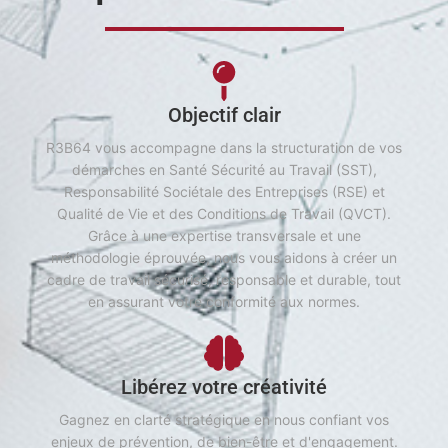
Objectif clair
R3B64 vous accompagne dans la structuration de vos
démarches en Santé Sécurité au Travail (SST),
Responsabilité Sociétale des Entreprises (RSE) et
Qualité de Vie et des Conditions de Travail (QVCT).
Grâce à une expertise transversale et une
méthodologie éprouvée, nous vous aidons à créer un
cadre de travail sécurisé, responsable et durable, tout
en assurant votre conformité aux normes.
Libérez votre créativité
Gagnez en clarté stratégique en nous confiant vos
enjeux de prévention, de bien-être et d'engagement.