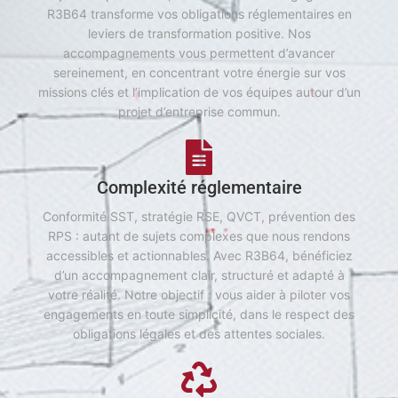
R3B64 transforme vos obligations réglementaires en
leviers de transformation positive. Nos
accompagnements vous permettent d’avancer
sereinement, en concentrant votre énergie sur vos
missions clés et l’implication de vos équipes autour d’un
projet d’entreprise commun.
Complexité réglementaire
Conformité SST, stratégie RSE, QVCT, prévention des
RPS : autant de sujets complexes que nous rendons
accessibles et actionnables. Avec R3B64, bénéficiez
d’un accompagnement clair, structuré et adapté à
votre réalité. Notre objectif : vous aider à piloter vos
engagements en toute simplicité, dans le respect des
obligations légales et des attentes sociales.